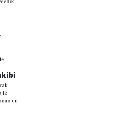
sellik
n
de
akibi
arak
jik
zaman en