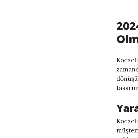
202
Ol
Kocaeli
zamanda
dönüşüm
tasarım
Yara
Kocaeli
müşteri