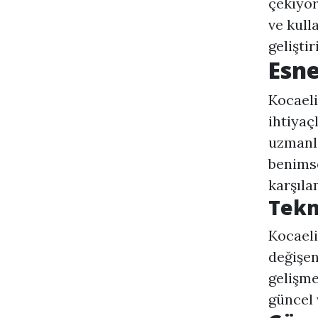
çekiyor
ve kull
gelişti
Esne
Kocaeli
ihtiya
uzmanla
benimse
karşıla
Tekn
Kocaeli
değişen
gelişme
güncel 