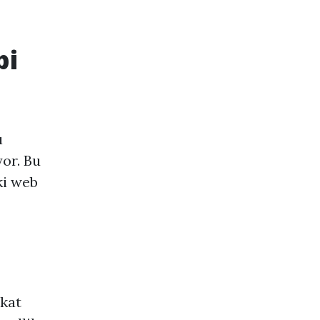
bi
ı
or. Bu
ki web
kkat